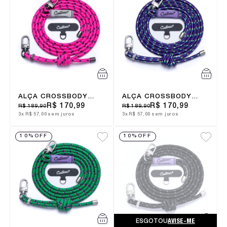
ALÇA CROSSBODY
ALÇA CROSSBODY
6MM ELECTRIC ROSE
6MM AURORA
R$ 170,99
R$ 170,99
R$ 189,90
R$ 189,90
BOREALIS
3x
R$ 57,00
sem juros
3x
R$ 57,00
sem juros
10%
OFF
10%
OFF
ESGOTOU
AVISE-ME