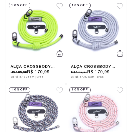
10%
OFF
10%
OFF
ALÇA CROSSBODY
ALÇA CROSSBODY
6MM NEON LIME
6MM SILVER MIST
R$ 170,99
R$ 170,99
R$ 189,90
R$ 189,90
3x
R$ 57,00
sem juros
3x
R$ 57,00
sem juros
10%
OFF
10%
OFF