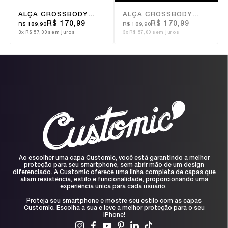
ALÇA CROSSBODY
ALÇA CROSSBODY
6MM CYBER FOREST
6MM CARBON BLACK
R$ 170,99
R$ 170,99
R$ 189,90
R$ 189,90
3x
R$ 57,00
sem juros
3x
R$ 57,00
sem juros
Ao escolher uma capa Customic, você está garantindo a melhor
proteção para seu smartphone, sem abrir mão de um design
diferenciado. A Customic oferece uma linha completa de capas que
aliam resistência, estilo e funcionalidade, proporcionando uma
experiência única para cada usuário.
Proteja seu smartphone e mostre seu estilo com as capas
Customic. Escolha a sua e leve a melhor proteção para o seu
iPhone!