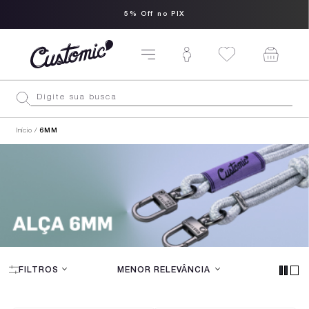
5% Off no PIX
Início
6MM
6MM
FILTROS
MENOR RELEVÂNCIA