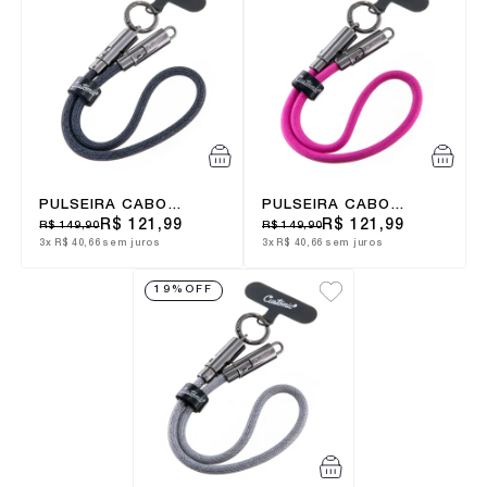
PULSEIRA CABO
PULSEIRA CABO
CUSTOMIC TIPO-C
CUSTOMIC TIPO-C
R$ 121,99
R$ 121,99
R$ 149,90
R$ 149,90
AZUL
ROSA
3x
R$ 40,66
sem juros
3x
R$ 40,66
sem juros
19%
OFF