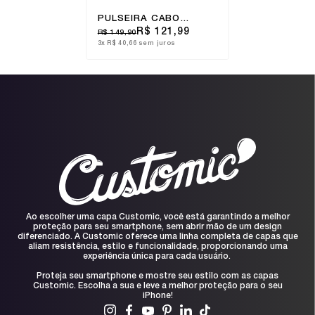
PULSEIRA CABO
CUSTOMIC TIPO-C
R$ 121,99
R$ 149,90
CINZA
3x
R$ 40,66
sem juros
Ao escolher uma capa Customic, você está garantindo a melhor
proteção para seu smartphone, sem abrir mão de um design
diferenciado. A Customic oferece uma linha completa de capas que
aliam resistência, estilo e funcionalidade, proporcionando uma
experiência única para cada usuário.
Proteja seu smartphone e mostre seu estilo com as capas
Customic. Escolha a sua e leve a melhor proteção para o seu
iPhone!