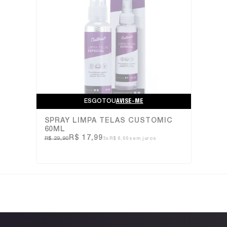
ESGOTOU
AVISE-ME
SPRAY LIMPA TELAS CUSTOMIC
60ML
R$ 17,99
R$ 29,90
3x
R$ 6,00
sem juros