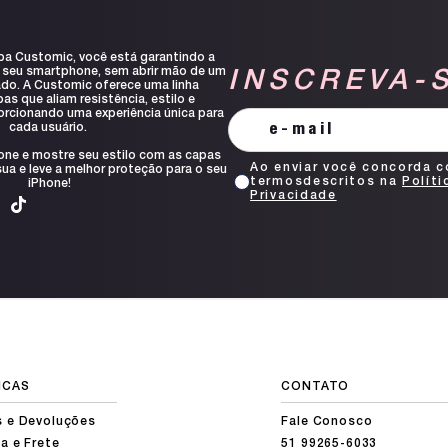
pa Customic, você está garantindo a
 seu smartphone, sem abrir mão de um
INSCREVA-
ado. A Customic oferece uma linha
s que aliam resistência, estilo e
orcionando uma experiência única para
cada usuário.
one e mostre seu estilo com as capas
Ao enviar você concorda 
ua e leve a melhor proteção para o seu
termosdescritos na
Políti
iPhone!
Privacidade
ICAS
CONTATO
s e Devoluções
Fale Conosco
a e Frete
51 99265-6033