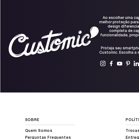
Ao escolher uma ca
melhor proteção para
design diferenci
completa de capa
funcionalidade, prop
Proteja seu smartph
Customic. Escolha a s
SOBRE
POLÍT
Quem Somos
Troca
Perguntas Frequentes
Entreg