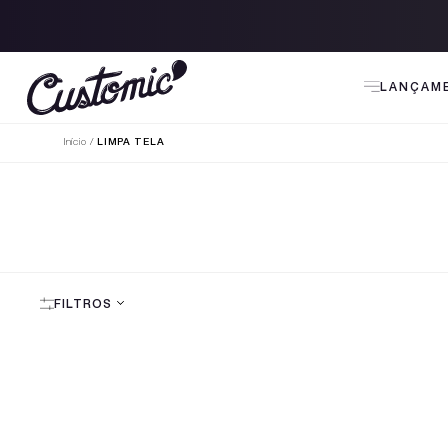
5% Off no PIX
LANÇAM
Início
LIMPA TELA
FILTROS