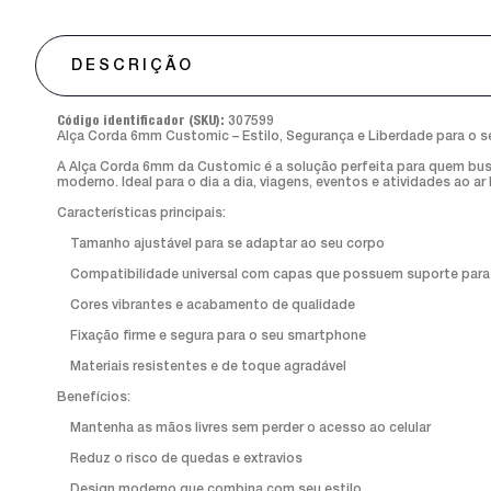
DESCRIÇÃO
Código identificador (SKU):
307599
Alça Corda 6mm Customic – Estilo, Segurança e Liberdade para o se
A Alça Corda 6mm da Customic é a solução perfeita para quem busc
moderno. Ideal para o dia a dia, viagens, eventos e atividades ao ar l
Características principais:
Tamanho ajustável para se adaptar ao seu corpo
Compatibilidade universal com capas que possuem suporte para
Cores vibrantes e acabamento de qualidade
Fixação firme e segura para o seu smartphone
Materiais resistentes e de toque agradável
Benefícios:
Mantenha as mãos livres sem perder o acesso ao celular
Reduz o risco de quedas e extravios
Design moderno que combina com seu estilo