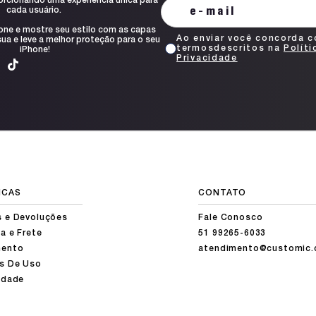
orcionando uma experiência única para
cada usuário.
one e mostre seu estilo com as capas
Ao enviar você concorda 
ua e leve a melhor proteção para o seu
termosdescritos na
Políti
iPhone!
Privacidade
ICAS
CONTATO
s e Devoluções
Fale Conosco
a e Frete
51 99265-6033
ento
atendimento@customic.
s De Uso
idade