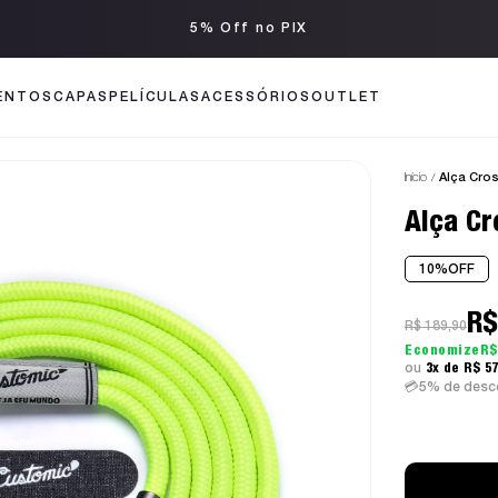
5% Off no PIX
ENTOS
CAPAS
PELÍCULAS
ACESSÓRIOS
OUTLET
Início
Alça Cro
Alça C
10%
OFF
R$
R$ 189,90
R$
3x
R$ 5
5% de desco