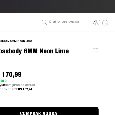
Até 3
ssbody 6MM Neon Lime
rossbody 6MM Neon Lime
 170,99
 18,91
7,00
sem juros
nto no PIX:
R$ 162,44