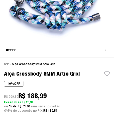
Início
Alça Crossbody 8MM Artic Grid
Alça Crossbody 8MM Artic Grid
10%
OFF
R$ 188,99
R$ 209,90
R$ 20,91
3x
R$ 63,00
sem juros
5% de desconto no PIX:
R$ 179,54