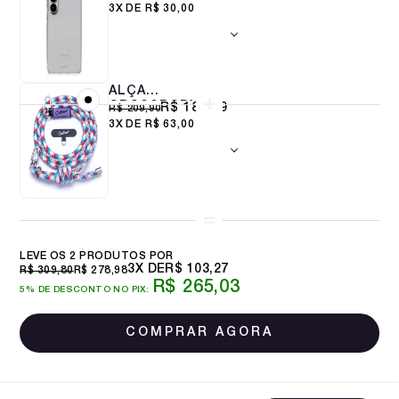
SAMSUNG S26+
3X
R$ 30,00
IMPACTOR
CLEAR
ALÇA
CROSSBODY
R$ 188,99
R$ 209,90
8MM RETRO
3X
R$ 63,00
PIXEL
LEVE OS 2 PRODUTOS
3X
R$ 103,27
R$ 309,80
R$ 278,98
R$ 265,03
5% DE DESCONTO NO PIX: