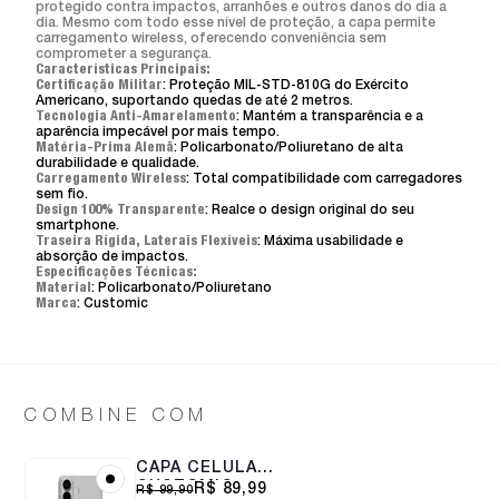
protegido contra impactos, arranhões e outros danos do dia a
dia. Mesmo com todo esse nível de proteção, a capa permite
carregamento wireless, oferecendo conveniência sem
comprometer a segurança.
Características Principais:
Certificação Militar
: Proteção MIL-STD-810G do Exército
Americano, suportando quedas de até 2 metros.
Tecnologia Anti-Amarelamento
: Mantém a transparência e a
aparência impecável por mais tempo.
Matéria-Prima Alemã
: Policarbonato/Poliuretano de alta
durabilidade e qualidade.
Carregamento Wireless
: Total compatibilidade com carregadores
sem fio.
Design 100% Transparente
: Realce o design original do seu
smartphone.
Traseira Rígida, Laterais Flexíveis
: Máxima usabilidade e
absorção de impactos.
Especificações Técnicas:
Material
: Policarbonato/Poliuretano
Marca
: Customic
COMBINE COM
CAPA CELULAR
CUSTOMIC
R$ 89,99
R$ 99,90