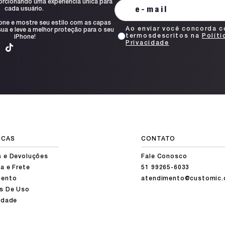
orcionando uma experiência única para
cada usuário.
one e mostre seu estilo com as capas
Ao enviar você concorda 
ua e leve a melhor proteção para o seu
termosdescritos na
Políti
iPhone!
Privacidade
ICAS
CONTATO
s e Devoluções
Fale Conosco
a e Frete
51 99265-6033
ento
atendimento@customic.
s De Uso
idade