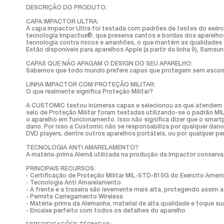
DESCRIÇÃO DO PRODUTO:
CAPA IMPACTOR ULTRA:
A capa Impactor Ultra foi testada com padrões de testes do exérc
tecnologia Impactux®, que preserva cantos e bordas dos aparelh
tecnologia contra riscos e arranhões, o que mantém as qualidades 
Estão disponíveis para aparelhos Apple (a partir da linha 9), Samsun
CAPAS QUE NÃO APAGAM O DESIGN DO SEU APARELHO:
Sabemos que todo mundo prefere capas que protegem sem esconder 
LINHA IMPACTOR COM PROTEÇÃO MILITAR:
O que realmente significa Proteção Militar?
A CUSTOMIC testou inúmeras capas e selecionou as que atendem e 
selo de Proteção Militar foram testadas utilizando-se o padrão M
o aparelho em funcionamento. Isso não significa dizer que o smartp
dano. Por isso a Customic não se responsabiliza por qualquer dano 
DVD players, dentre outros aparelhos portáteis, ou por qualquer 
TECNOLOGIA ANTI AMARELAMENTO?
A matéria-prima Alemã utilizada na produção da Impactor conserv
PRINCIPAIS RECURSOS:
- Certificação de Proteção Militar MIL-STD-810G do Exército Amer
- Tecnologia Anti Amarelamento
- A frente e a traseira são levemente mais alta, protegendo assim a
- Permite Carregamento Wireless
- Matéria-prima da Alemanha, material de alta qualidade e toque sua
- Encaixe perfeito com todos os detalhes do aparelho