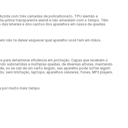
roduzida com três camadas de policarbonato, TPU alemão e
éria-prima transparente alemã e não amarelam com o tempo. Têm
ão das laterais e dos cantos dos aparelhos em casos de quedas.
em não te deixar esquecer qual aparelho você tem em mãos.
s para determinar eficiência em proteção. Capas que recebem o
ndo submetidas a múltiplas quedas, de diversas alturas, mantendo
de, ou se cair de um certo ângulo, seu aparelho pode sofrer algum
o, sem limitação, laptops, aparelhos celulares, fones, MP3 players,
a por muito mais tempo.