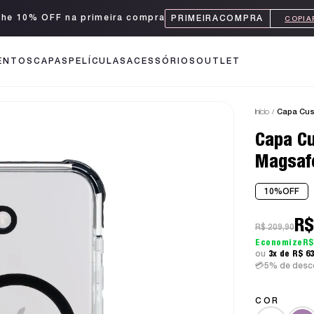
he 10% OFF na primeira compra
PRIMEIRACOMPRA
ENTOS
CAPAS
PELÍCULAS
ACESSÓRIOS
OUTLET
Início
Capa Cus
Capa Cu
Magsaf
10%
OFF
R$
R$ 209,90
R$
3x
R$ 6
5% de desco
COR