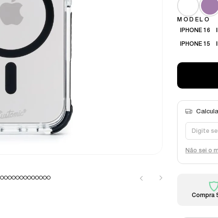
MODELO
IPHONE 16
IPHONE 15
Não sei o 
Compra 