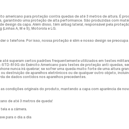
ito americano para proteção contra quedas de até 3 metros de altura. É p
os, garantindo uma proteção de alta performance. São produzidas com mat
de design da capa. Além disso, têm airbag lateral, responsável pela proteç
g (Linhas A, M e S), Motorola e LG.
o telefone. Por isso, nossa proteção é slim e nosso design se preocupa 
até superam certos padrões frequentemente utilizados em testes militare
IL-STD-810G do Exército Americano para testes de proteção anti-quedas, se
hone nunca irá quebrar; se sofrer uma queda muito forte de uma altura gran
ou destruição de aparelhos eletrônicos ou de qualquer outro objeto, incluind
perda de dados contidos nos aparelhos precedentes.
a as condições originais do produto, mantendo a capa com aparência de nov
icano de até 3 metros de queda!
 tela e a câmera.
ve para o dia a dia