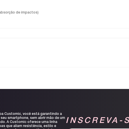
or absorção de impactos)
pa Customic, você está garantindo a
 seu smartphone, sem abrir mão de um
INSCREVA-
ado. A Customic oferece uma linha
s que aliam resistência, estilo e