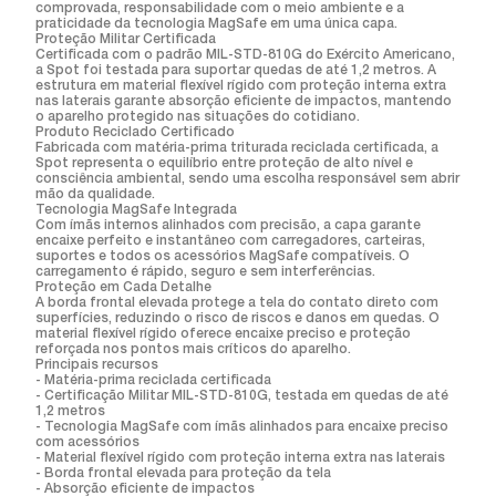
comprovada, responsabilidade com o meio ambiente e a
praticidade da tecnologia MagSafe em uma única capa.
Proteção Militar Certificada
Certificada com o padrão MIL-STD-810G do Exército Americano,
a Spot foi testada para suportar quedas de até 1,2 metros. A
estrutura em material flexível rígido com proteção interna extra
nas laterais garante absorção eficiente de impactos, mantendo
o aparelho protegido nas situações do cotidiano.
Produto Reciclado Certificado
Fabricada com matéria-prima triturada reciclada certificada, a
Spot representa o equilíbrio entre proteção de alto nível e
consciência ambiental, sendo uma escolha responsável sem abrir
mão da qualidade.
Tecnologia MagSafe Integrada
Com ímãs internos alinhados com precisão, a capa garante
encaixe perfeito e instantâneo com carregadores, carteiras,
suportes e todos os acessórios MagSafe compatíveis. O
carregamento é rápido, seguro e sem interferências.
Proteção em Cada Detalhe
A borda frontal elevada protege a tela do contato direto com
superfícies, reduzindo o risco de riscos e danos em quedas. O
material flexível rígido oferece encaixe preciso e proteção
reforçada nos pontos mais críticos do aparelho.
Principais recursos
- Matéria-prima reciclada certificada
- Certificação Militar MIL-STD-810G, testada em quedas de até
1,2 metros
- Tecnologia MagSafe com ímãs alinhados para encaixe preciso
com acessórios
- Material flexível rígido com proteção interna extra nas laterais
- Borda frontal elevada para proteção da tela
- Absorção eficiente de impactos