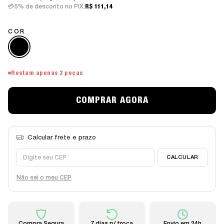
5% de desconto no PIX:
R$ 111,14
COR
Restam apenas 2 peças
Não sei o meu CEP