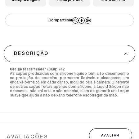
Compra Segura
7 dias p/ troca
Envio em 24h
DESCRIÇÃO
Código identificador (SKU):
742
As capas produzidas com silicone líquido têm alto desempenho
na proteção do aparelho, por serem flexíveis e alcançarem um
encaixe perfeito em cada canto, incluído tela e câmera. Diferente
de outras capas feitas apenas com silicone, a Liquid Silicon não
descasca, não entorta e não mancha, além de garantir um toque
suave que ajuda a não deixar o telefone escorregar da mão.