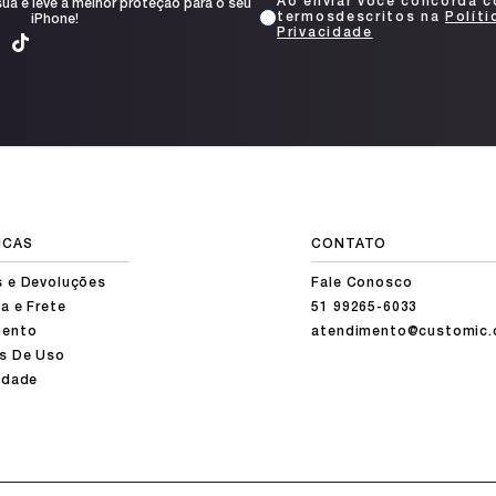
Ao enviar você concorda 
ua e leve a melhor proteção para o seu
termosdescritos na
Políti
iPhone!
Privacidade
ICAS
CONTATO
s e Devoluções
Fale Conosco
a e Frete
51 99265-6033
ento
atendimento@customic.
s De Uso
idade