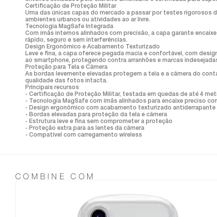
Certificação de Proteção Militar
Uma das únicas capas do mercado a passar por testes rigorosos de 
ambientes urbanos ou atividades ao ar livre.
Tecnologia MagSafe Integrada
Com ímãs internos alinhados com precisão, a capa garante encaix
rápido, seguro e sem interferências.
Design Ergonômico e Acabamento Texturizado
Leve e fina, a capa oferece pegada macia e confortável, com desi
ao smartphone, protegendo contra arranhões e marcas indesejada
Proteção para Tela e Câmera
As bordas levemente elevadas protegem a tela e a câmera do contat
qualidade das fotos intacta.
Principais recursos
- Certificação de Proteção Militar, testada em quedas de até 4 met
- Tecnologia MagSafe com ímãs alinhados para encaixe preciso co
- Design ergonômico com acabamento texturizado antiderrapante
- Bordas elevadas para proteção da tela e câmera
- Estrutura leve e fina sem comprometer a proteção
- Proteção extra para as lentes da câmera
- Compatível com carregamento wireless
COMBINE COM