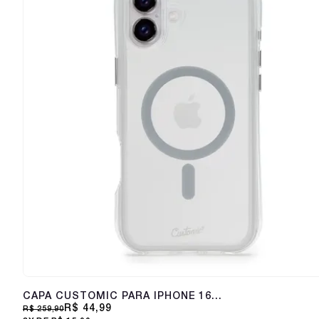
CAPA CUSTOMIC PARA IPHONE 16
PLUS IMPACTOR AIR MAGSAFE
R$ 44,99
R$ 259,90