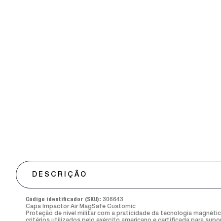
DESCRIÇÃO
Código identificador (SKU):
306643
Capa Impactor Air MagSafe Customic
Proteção de nível militar com a praticidade da tecnologia magnét
critérios utilizados pelo exército americano e certificada para su