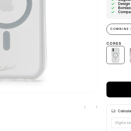
MagSaf
Design
Bordas 
Compat
COMBINE