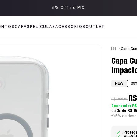
5% Off no PIX
ENTOS
CAPAS
PELÍCULAS
ACESSÓRIOS
OUTLET
Início
Capa Cus
Capa Cu
Impacto
NEW
83
R$
R$ 259,90
R$
3x
R$ 1
5% de desco
Proteçã