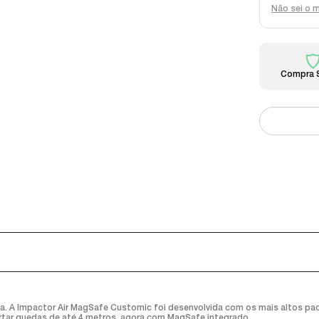
Não sei o 
Compra 
ica. A Impactor Air MagSafe Customic foi desenvolvida com os mais altos pa
portar quedas de até 4 metros, agora com MagSafe integrado.