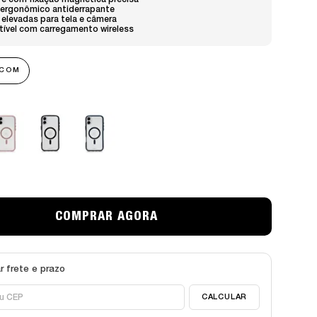
e com fixação magnética precisa
 ergonômico antiderrapante
elevadas para tela e câmera
ível com carregamento wireless
 COM