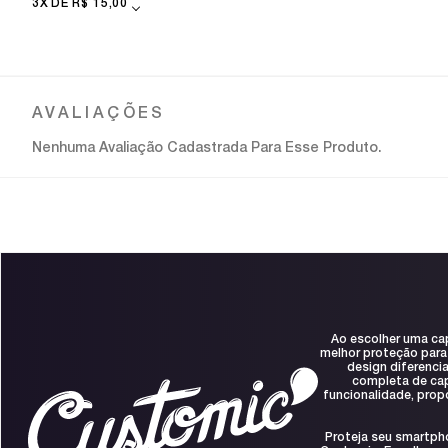
BRANCO
3X
R$ 15,00
Nenhuma Avaliação Cadastrada Para Esse Produto.
Ao escolher uma ca
melhor proteção para
design diferenci
completa de capa
funcionalidade, prop
Proteja seu smartph