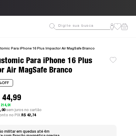
Até 3
tomic Para iPhone 16 Plus Impactor Air MagSafe Branco
stomic Para iPhone 16 Plus
r Air MagSafe Branco
%
OFF
 44,99
 214,91
5,00
sem juros
nto no PIX:
R$ 42,74
o militar em quedas até 4m