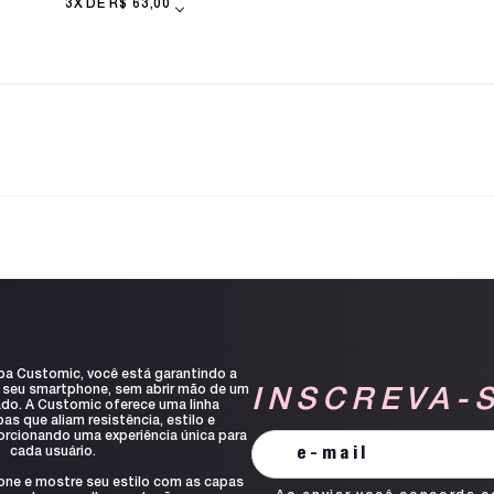
3X
R$ 63,00
pa Customic, você está garantindo a
 seu smartphone, sem abrir mão de um
INSCREVA-
ado. A Customic oferece uma linha
s que aliam resistência, estilo e
orcionando uma experiência única para
cada usuário.
one e mostre seu estilo com as capas