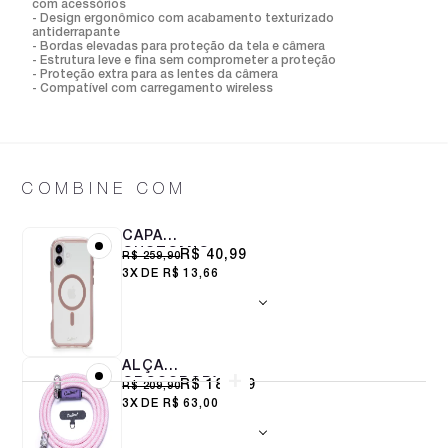
com acessórios
- Design ergonômico com acabamento texturizado
antiderrapante
- Bordas elevadas para proteção da tela e câmera
- Estrutura leve e fina sem comprometer a proteção
- Proteção extra para as lentes da câmera
- Compatível com carregamento wireless
COMBINE COM
CAPA
CUSTOMIC
R$ 40,99
R$ 259,90
PARA IPHONE 16
3X
R$ 13,66
PLUS IMPACTOR
AIR MAGSAFE
ROSA
ALÇA
CROSSBODY
R$ 188,99
R$ 209,90
8MM COTTON
3X
R$ 63,00
CANDY