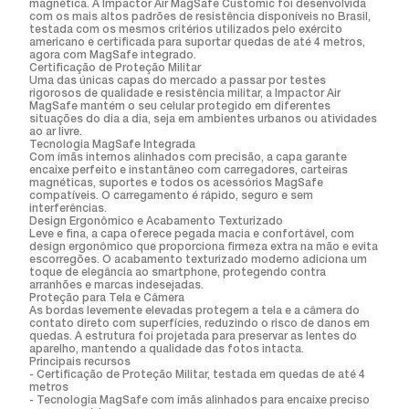
magnética. A Impactor Air MagSafe Customic foi desenvolvida
com os mais altos padrões de resistência disponíveis no Brasil,
testada com os mesmos critérios utilizados pelo exército
americano e certificada para suportar quedas de até 4 metros,
agora com MagSafe integrado.
Certificação de Proteção Militar
Uma das únicas capas do mercado a passar por testes
rigorosos de qualidade e resistência militar, a Impactor Air
MagSafe mantém o seu celular protegido em diferentes
situações do dia a dia, seja em ambientes urbanos ou atividades
ao ar livre.
Tecnologia MagSafe Integrada
Com ímãs internos alinhados com precisão, a capa garante
encaixe perfeito e instantâneo com carregadores, carteiras
magnéticas, suportes e todos os acessórios MagSafe
compatíveis. O carregamento é rápido, seguro e sem
interferências.
Design Ergonômico e Acabamento Texturizado
Leve e fina, a capa oferece pegada macia e confortável, com
design ergonômico que proporciona firmeza extra na mão e evita
escorregões. O acabamento texturizado moderno adiciona um
toque de elegância ao smartphone, protegendo contra
arranhões e marcas indesejadas.
Proteção para Tela e Câmera
As bordas levemente elevadas protegem a tela e a câmera do
contato direto com superfícies, reduzindo o risco de danos em
quedas. A estrutura foi projetada para preservar as lentes do
aparelho, mantendo a qualidade das fotos intacta.
Principais recursos
- Certificação de Proteção Militar, testada em quedas de até 4
metros
- Tecnologia MagSafe com ímãs alinhados para encaixe preciso