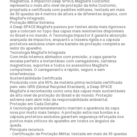
magnética. A Impactor Deep SP4CE MagSafe Customic
representa o mais alto nível de proteção da linha Customic,
projetada e certificada com padrões militares, testada em mais
de 30 quedas de 4 metros de altura e de diferentes ângulos, com
MagSafe integrado.
Proteção Militar Extrema
A Deep SP4CE MagSafe passou por testes ainda mais rigorosos
que a colocam no topo das capas mais resistentes disponíveis
no Brasil e no mundo. A Tecnologia Impactor X garante absorção
avançada de impactos, enquanto a traseira rígida e a cápsula
protetora exclusiva criam uma barreira de proteção completa ao
redor do aparelho.
Tecnologia MagSafe Integrada
Com ímãs internos alinhados com precisão, a capa garante
encaixe perfeito e instantâneo com carregadores, carteiras
magnéticas, suportes e todos os acessórios MagSafe
compatíveis. O carregamento é rápido, seguro e sem
interferências.
Sustentabilidade Certificada
Produzida com até 95% de matéria-prima reciclada certificada
pelo selo GRS (Global Recycled Standard), a Deep SP4CE
MagSafe é reconhecida como uma das capas mais sustentáveis
de alto nível de proteção do Brasil e do mundo. Proteção
extrema sem abrir mão da responsabilidade ambiental.
Proteção em Cada Detalhe
A tecnologia antiamarelamento mantém a aparência da capa
nova por muito mais tempo. A proteção extra nas bordas e a
cápsula protetora exclusiva garantem segurança reforçada nos
pontos mais críticos do aparelho em todos os ângulos de
queda.
Principais recursos
- Certificação de Proteção Militar, testada em mais de 30 quedas