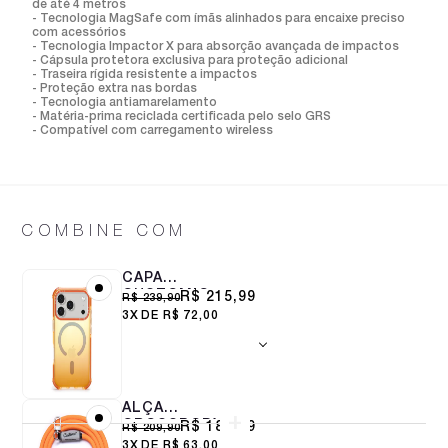
de até 4 metros
- Tecnologia MagSafe com ímãs alinhados para encaixe preciso
com acessórios
- Tecnologia Impactor X para absorção avançada de impactos
- Cápsula protetora exclusiva para proteção adicional
- Traseira rígida resistente a impactos
- Proteção extra nas bordas
- Tecnologia antiamarelamento
- Matéria-prima reciclada certificada pelo selo GRS
- Compatível com carregamento wireless
COMBINE COM
CAPA
CUSTOMIC
R$ 215,99
R$ 239,90
PARA IPHONE 17
3X
R$ 72,00
PRO DEEP
SPACE
MAGSAFE
LARANJA
ALÇA
CROSSBODY
R$ 188,99
R$ 209,90
8MM SWEET
3X
R$ 63,00