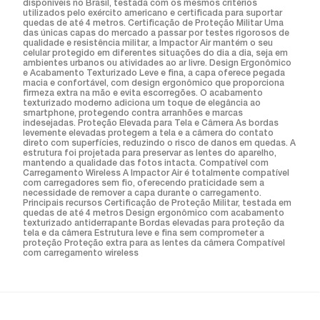
disponíveis no Brasil, testada com os mesmos critérios
utilizados pelo exército americano e certificada para suportar
quedas de até 4 metros. Certificação de Proteção Militar Uma
das únicas capas do mercado a passar por testes rigorosos de
qualidade e resistência militar, a Impactor Air mantém o seu
celular protegido em diferentes situações do dia a dia, seja em
ambientes urbanos ou atividades ao ar livre. Design Ergonômico
e Acabamento Texturizado Leve e fina, a capa oferece pegada
macia e confortável, com design ergonômico que proporciona
firmeza extra na mão e evita escorregões. O acabamento
texturizado moderno adiciona um toque de elegância ao
smartphone, protegendo contra arranhões e marcas
indesejadas. Proteção Elevada para Tela e Câmera As bordas
levemente elevadas protegem a tela e a câmera do contato
direto com superfícies, reduzindo o risco de danos em quedas. A
estrutura foi projetada para preservar as lentes do aparelho,
mantendo a qualidade das fotos intacta. Compatível com
Carregamento Wireless A Impactor Air é totalmente compatível
com carregadores sem fio, oferecendo praticidade sem a
necessidade de remover a capa durante o carregamento.
Principais recursos Certificação de Proteção Militar, testada em
quedas de até 4 metros Design ergonômico com acabamento
texturizado antiderrapante Bordas elevadas para proteção da
tela e da câmera Estrutura leve e fina sem comprometer a
proteção Proteção extra para as lentes da câmera Compatível
com carregamento wireless