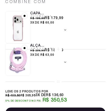
COMBINE COM
CAPA
CUSTOMIC
R$ 179,99
R$ 199,90
PARA IPHONE 17
3X
R$ 60,00
PRO IMPACTOR
AIR ROSA
ALÇA
CROSSBODY
R$ 188,99
R$ 209,90
8MM COTTON
3X
R$ 63,00
CANDY
LEVE OS 2 PRODUTOS
3X
R$ 136,60
R$ 409,80
R$ 368,98
R$ 350,53
5% DE DESCONTO NO PIX: