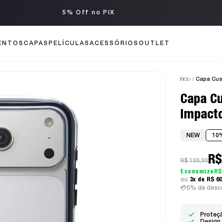
Até 3x sem juros
ENTOS
CAPAS
PELÍCULAS
ACESSÓRIOS
OUTLET
Início
Capa Cust
Capa Cu
Impacto
NEW
10
R$
R$ 199,90
R$
3x
R$ 6
5% de desco
Proteçã