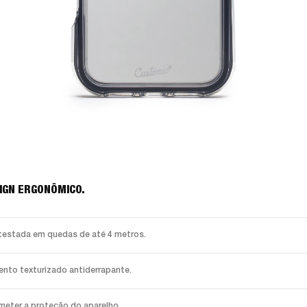
SIGN ERGONÔMICO.
, testada em quedas de até 4 metros.
to texturizado antiderrapante.
meter a proteção do aparelho.