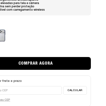
 ergonômico antiderrapante
elevadas para tela e câmera
fina sem perder proteção
ível com carregamento wireless
meu CEP