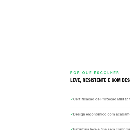
POR QUE ESCOLHER
LEVE, RESISTENTE E COM DE
✓
Certificação de Proteção Militar
✓
Design ergonômico com acabamen
✓
Estrutura leve e fina sem compro