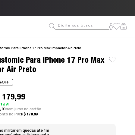
Ganhe 10% OFF na primeira co
omic Para iPhone 17 Pro Max Impactor Air Preto
stomic Para iPhone 17 Pro Max
r Air Preto
%
OFF
 179,99
 19,91
0,00
sem juros
nto no PIX:
R$ 170,99
o militar em quedas até 4m