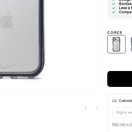
Design
Bordas 
Leve e 
Compat
Não sei o 