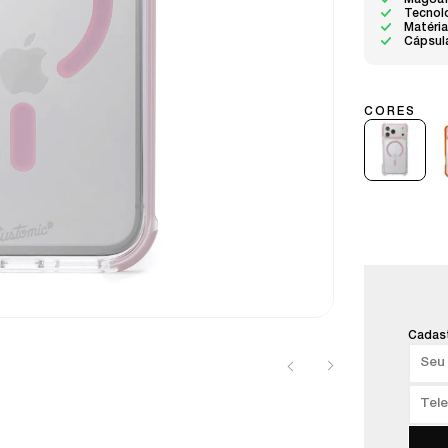
MagSaf
Tecnol
Matéria
Cápsula
Cadast