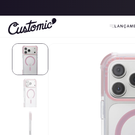
5% Off no PIX
LANÇAM