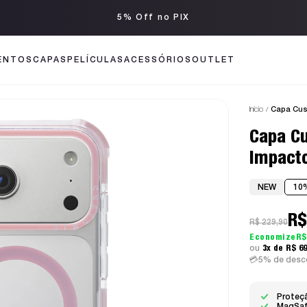
Até 3x sem juros
ENTOS
CAPAS
PELÍCULAS
ACESSÓRIOS
OUTLET
Início
Capa Cus
Capa Cu
Impact
NEW
10
R$
R$ 229,90
R$
3x
R$ 6
5% de desco
Proteçã