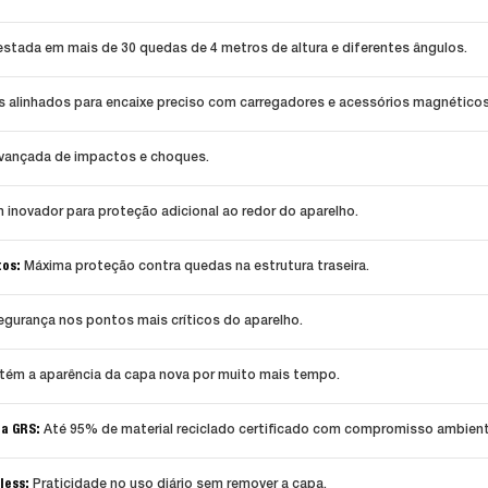
stada em mais de 30 quedas de 4 metros de altura e diferentes ângulos.
 alinhados para encaixe preciso com carregadores e acessórios magnéticos
vançada de impactos e choques.
 inovador para proteção adicional ao redor do aparelho.
tos:
Máxima proteção contra quedas na estrutura traseira.
egurança nos pontos mais críticos do aparelho.
ém a aparência da capa nova por muito mais tempo.
da GRS:
Até 95% de material reciclado certificado com compromisso ambienta
less:
Praticidade no uso diário sem remover a capa.