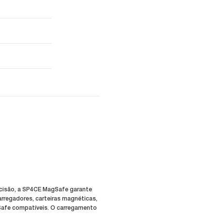
cisão, a SP4CE MagSafe garante
arregadores, carteiras magnéticas,
Safe compatíveis. O carregamento