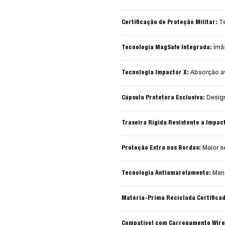
Certificação de Proteção Militar:
Te
Tecnologia MagSafe Integrada:
Ímãs
Tecnologia Impactor X:
Absorção a
Cápsula Protetora Exclusiva:
Design
Traseira Rígida Resistente a Impac
Proteção Extra nas Bordas:
Maior s
Tecnologia Antiamarelamento:
Mant
Matéria-Prima Reciclada Certifica
Compatível com Carregamento Wire