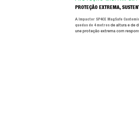
PROTEÇÃO EXTREMA, SUSTENT
A
Impactor SP4CE MagSafe Customi
quedas de 4 metros
de altura e de 
une proteção extrema com respons