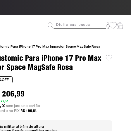
Ganhe 10% OFF na pr
tomic Para iPhone 17 Pro Max Impactor Space MagSafe Rosa
stomic Para iPhone 17 Pro Max
or Space MagSafe Rosa
%
OFF
 206,99
 22,91
9,00
sem juros
nto no PIX:
R$ 196,64
o militar até 4m de altura