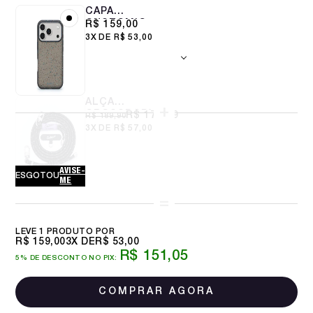
CAPA
CUSTOMIC
R$ 159,00
PARA IPHONE 17
3X
R$ 53,00
PRO SPOT
SILICONE
RECICLADO
PRETO
ALÇA
CROSSBODY
R$ 170,99
R$ 189,90
6MM CARBON
3X
R$ 57,00
BLACK
AVISE-
ESGOTOU
ME
LEVE 1 PRODUTO
R$ 159,00
3X
R$ 53,00
R$ 151,05
5% DE DESCONTO NO PIX: