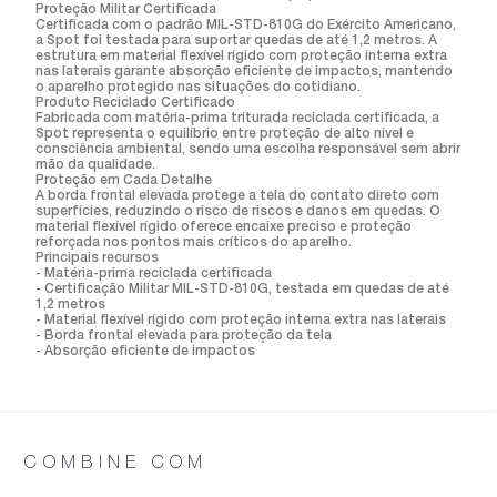
Proteção Militar Certificada
Certificada com o padrão MIL-STD-810G do Exército Americano,
a Spot foi testada para suportar quedas de até 1,2 metros. A
estrutura em material flexível rígido com proteção interna extra
nas laterais garante absorção eficiente de impactos, mantendo
o aparelho protegido nas situações do cotidiano.
Produto Reciclado Certificado
Fabricada com matéria-prima triturada reciclada certificada, a
Spot representa o equilíbrio entre proteção de alto nível e
consciência ambiental, sendo uma escolha responsável sem abrir
mão da qualidade.
Proteção em Cada Detalhe
A borda frontal elevada protege a tela do contato direto com
superfícies, reduzindo o risco de riscos e danos em quedas. O
material flexível rígido oferece encaixe preciso e proteção
reforçada nos pontos mais críticos do aparelho.
Principais recursos
- Matéria-prima reciclada certificada
- Certificação Militar MIL-STD-810G, testada em quedas de até
1,2 metros
- Material flexível rígido com proteção interna extra nas laterais
- Borda frontal elevada para proteção da tela
- Absorção eficiente de impactos
COMBINE COM