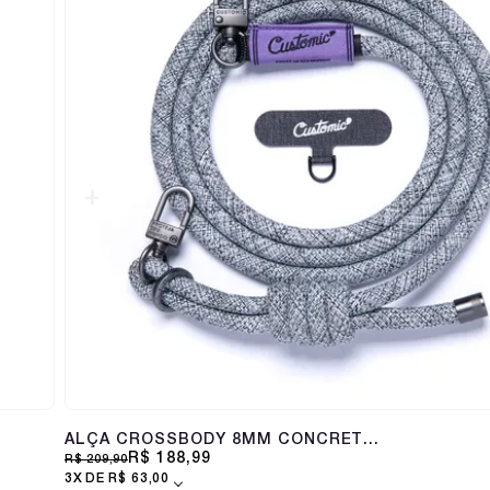
ALÇA CROSSBODY 8MM CONCRETE
WAVES
R$ 188,99
R$ 209,90
3X
R$ 63,00