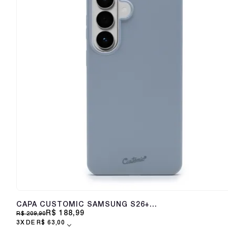
CAPA CUSTOMIC SAMSUNG S26+
LIQUID SILICONE COM MAGSAFE
R$ 188,99
R$ 209,90
CINZA
3X
R$ 63,00