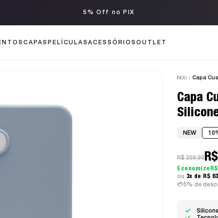
Até 3x sem juros
ENTOS
CAPAS
PELÍCULAS
ACESSÓRIOS
OUTLET
Início
Capa Cus
Capa C
Silicon
NEW
10
R$
R$ 209,90
R$
3x
R$ 6
5% de desco
Silicon