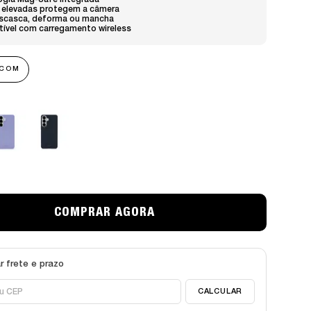
ogia Mag-Safe integrada
 elevadas protegem a câmera
scasca, deforma ou mancha
ível com carregamento wireless
 COM