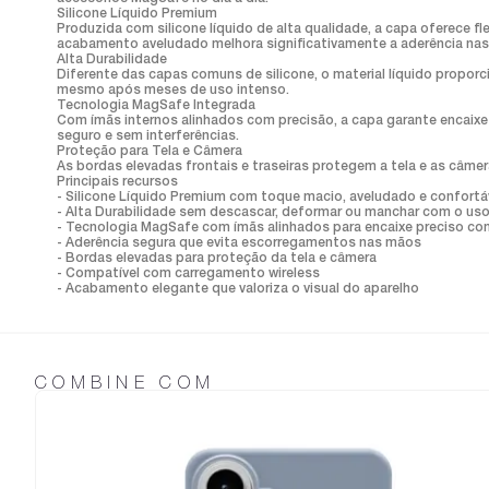
Silicone Líquido Premium
Produzida com silicone líquido de alta qualidade, a capa oferece f
acabamento aveludado melhora significativamente a aderência nas 
Alta Durabilidade
Diferente das capas comuns de silicone, o material líquido prop
mesmo após meses de uso intenso.
Tecnologia MagSafe Integrada
Com ímãs internos alinhados com precisão, a capa garante encaixe
seguro e sem interferências.
Proteção para Tela e Câmera
As bordas elevadas frontais e traseiras protegem a tela e as câmer
Principais recursos
- Silicone Líquido Premium com toque macio, aveludado e confortá
- Alta Durabilidade sem descascar, deformar ou manchar com o us
- Tecnologia MagSafe com ímãs alinhados para encaixe preciso co
- Aderência segura que evita escorregamentos nas mãos
- Bordas elevadas para proteção da tela e câmera
- Compatível com carregamento wireless
- Acabamento elegante que valoriza o visual do aparelho
COMBINE COM