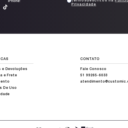
termosdescritos na
Políti
iPhone!
Privacidade
ICAS
CONTATO
s e Devoluções
Fale Conosco
a e Frete
51 99265-6033
ento
atendimento@customic.
s De Uso
idade