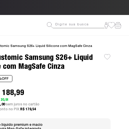
Ganhe 10% OFF na primeira
tomic Samsung S26+ Liquid Silicone com MagSafe Cinza
ustomic Samsung S26+ Liquid
e com MagSafe Cinza
%
OFF
 188,99
 20,91
3,00
sem juros
nto no PIX:
R$ 179,54
e líquido premium e macio