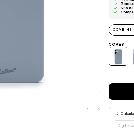
Tecnol
Bordas
Não de
Compat
COMBINE