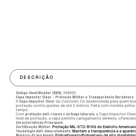
DESCRIÇÃO
Código identificador (SKU):
308455
Capa Impactor Clear - Proteção Militar e Transparência Duradoura
A
Capa Impactor Clear
da Customic foi desenvolvida para quem bus
proteção contra quedas de até 2 metros. Feita com matéria-prima 
tempo.
Com
proteção anti-riscos
e
airbags laterais
, a Capa Impactor Clea
nível de proteção, a capa permite carregamento wireless, oferec
Características Principais:
Certificação Militar
: Proteção MIL-STD-810G do Exército American
Tecnologia Anti-Amarelamento
: Mantém a transparência e a aparên
Matéria-Prima Alemã
: Policarbonato/Poliuretano de alta durabilida