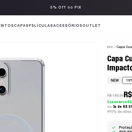
5% Off no PIX
ENTOS
CAPAS
PELÍCULAS
ACESSÓRIOS
OUTLET
Início
Capa Cus
Capa C
Impacto
NEW
10
R$
R$ 189,90
R$
3x
R$ 5
5% de desco
Proteçã