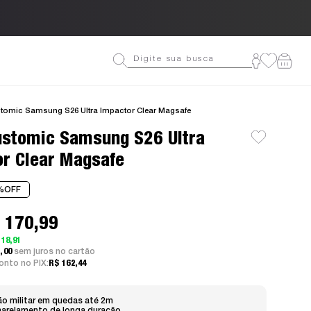
Até 3
tomic Samsung S26 Ultra Impactor Clear Magsafe
ustomic Samsung S26 Ultra
r Clear Magsafe
%
OFF
 170,99
 18,91
7,00
sem juros
nto no PIX:
R$ 162,44
o militar em quedas até 2m