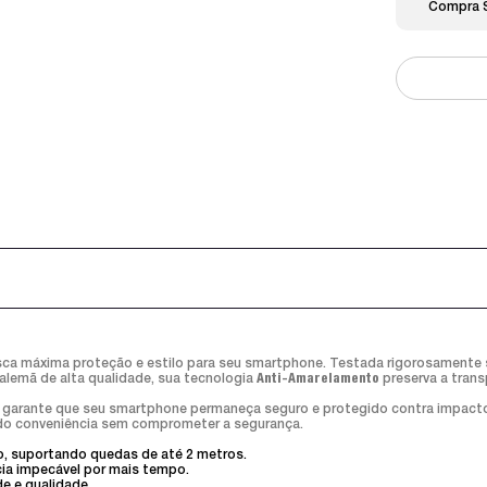
Compra 
ca máxima proteção e estilo para seu smartphone. Testada rigorosamente 
alemã de alta qualidade, sua tecnologia
Anti-Amarelamento
preserva a trans
r garante que seu smartphone permaneça seguro e protegido contra impact
endo conveniência sem comprometer a segurança.
o, suportando quedas de até 2 metros.
cia impecável por mais tempo.
de e qualidade.