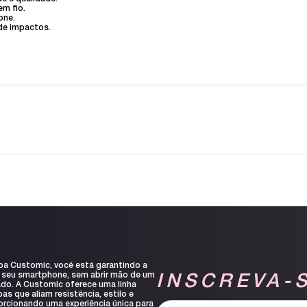
em fio.
one.
 de impactos.
pa Customic, você está garantindo a
 seu smartphone, sem abrir mão de um
INSCREVA-
ado. A Customic oferece uma linha
s que aliam resistência, estilo e
orcionando uma experiência única para