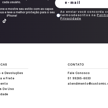
cada usuário.
one e mostre seu estilo com as capas
Ao enviar você concorda 
ua e leve a melhor proteção para o seu
termosdescritos na
Políti
iPhone!
Privacidade
ICAS
CONTATO
s e Devoluções
Fale Conosco
a e Frete
51 99265-6033
ento
atendimento@customic.
s De Uso
idade