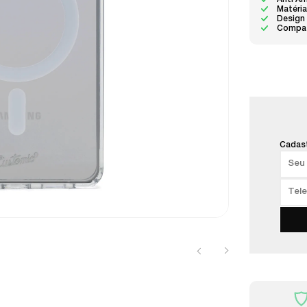
Anti A
Matéria
Design
Compat
Cadast