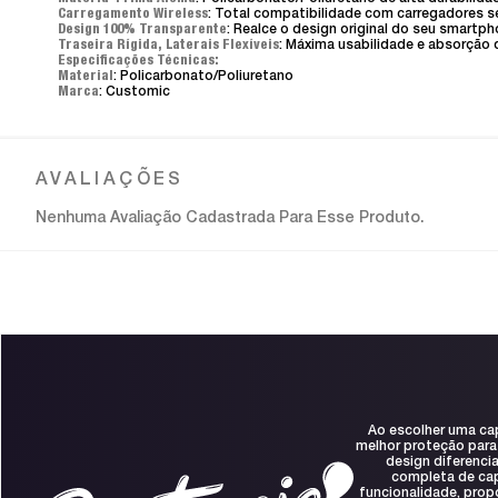
Carregamento Wireless
: Total compatibilidade com carregadores s
Design 100% Transparente
: Realce o design original do seu smartph
Traseira Rígida, Laterais Flexíveis
: Máxima usabilidade e absorção
Especificações Técnicas:
Material
: Policarbonato/Poliuretano
Marca
: Customic
Nenhuma Avaliação Cadastrada Para Esse Produto.
Ao escolher uma ca
melhor proteção para
design diferenci
completa de capa
funcionalidade, prop