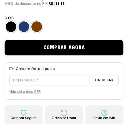
5% de desconto no PIX:
R$ 111,14
COR
Não sei o meu CEP
Compra Segura
7 dias p/ troca
Envio em 24h