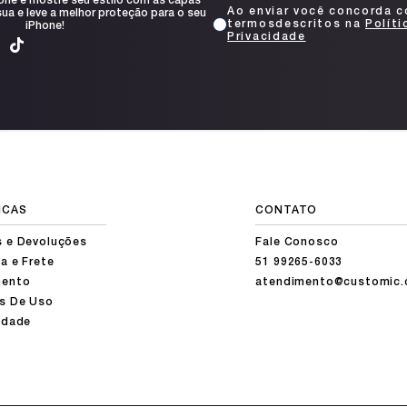
one e mostre seu estilo com as capas
Ao enviar você concorda 
ua e leve a melhor proteção para o seu
termosdescritos na
Políti
iPhone!
Privacidade
ICAS
CONTATO
s e Devoluções
Fale Conosco
a e Frete
51 99265-6033
ento
atendimento@customic.
s De Uso
idade