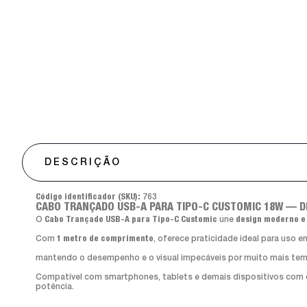
DESCRIÇÃO
Código identificador (SKU):
763
CABO TRANÇADO USB-A PARA TIPO-C CUSTOMIC 18W — D
O
Cabo Trançado USB-A para Tipo-C Customic
une
design moderno e
Com
1 metro de comprimento
, oferece praticidade ideal para uso e
mantendo o desempenho e o visual impecáveis por muito mais te
Compatível com smartphones, tablets e demais dispositivos com
potência.