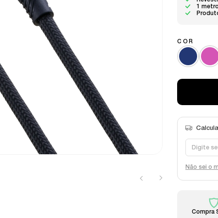
Revest
1 metr
Produt
COR
Não sei o 
Compra 