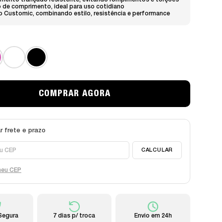
imento trançado resistente
, evitando rompimentos e torções
o de comprimento
, ideal para uso cotidiano
o Customic
, combinando estilo, resistência e performance
meu CEP
Segura
7 dias p/ troca
Envio em 24h