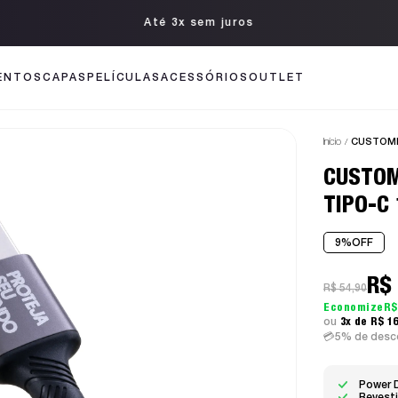
Até 3x sem juros
ENTOS
CAPAS
PELÍCULAS
ACESSÓRIOS
OUTLET
Início
CUSTOMI
CUSTOM
TIPO-C
9%
OFF
R$
R$ 54,90
R$
3x
R$ 1
5% de desco
Power D