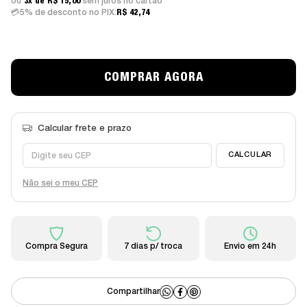
3x
R$ 15,00
sem juros
5% de desconto no PIX:
R$ 42,74
Não sei o meu CEP
Compra Segura
7 dias p/ troca
Envio em 24h